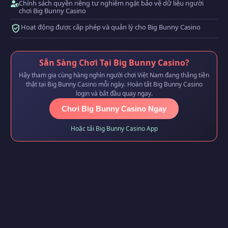
Chính sách quyền riêng tư nghiêm ngặt bảo vệ dữ liệu người
chơi Big Bunny Casino
verified_user
Hoạt động được cấp phép và quản lý cho Big Bunny Casino
Sẵn Sàng Chơi Tại Big Bunny Casino?
Hãy tham gia cùng hàng nghìn người chơi Việt Nam đang thắng tiền
thật tại Big Bunny Casino mỗi ngày. Hoàn tất Big Bunny Casino
login và bắt đầu quay ngay.
Chơi Big Bunny Casino Ngay
Hoặc tải Big Bunny Casino App