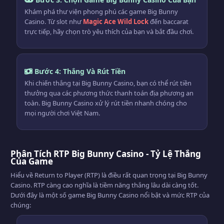
Khám phá thư viện phong phú các game Big Bunny
Casino. Từ slot như
Magic Ace Wild Lock
đến baccarat
trực tiếp, hãy chọn trò yêu thích của bạn và bắt đầu chơi.
Bước 4: Thắng Và Rút Tiền
Khi chiến thắng tại Big Bunny Casino, bạn có thể rút tiền
thưởng qua các phương thức thanh toán địa phương an
toàn. Big Bunny Casino xử lý rút tiền nhanh chóng cho
mọi người chơi Việt Nam.
Phân Tích RTP Big Bunny Casino - Tỷ Lệ Thắng
Của Game
Hiểu về Return to Player (RTP) là điều rất quan trọng tại Big Bunny
Casino. RTP càng cao nghĩa là tiềm năng thắng lâu dài càng tốt.
Dưới đây là một số game Big Bunny Casino nổi bật và mức RTP của
chúng: