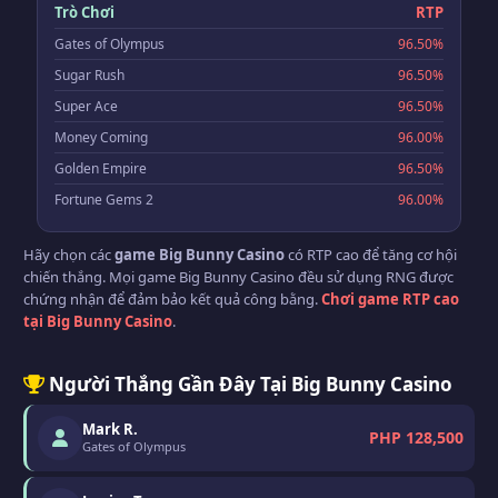
Trò Chơi
RTP
Gates of Olympus
96.50%
Sugar Rush
96.50%
Super Ace
96.50%
Money Coming
96.00%
Golden Empire
96.50%
Fortune Gems 2
96.00%
Hãy chọn các
game Big Bunny Casino
có RTP cao để tăng cơ hội
chiến thắng. Mọi game Big Bunny Casino đều sử dụng RNG được
chứng nhận để đảm bảo kết quả công bằng.
Chơi game RTP cao
tại Big Bunny Casino
.
Người Thắng Gần Đây Tại Big Bunny Casino
Mark R.
PHP 128,500
Gates of Olympus