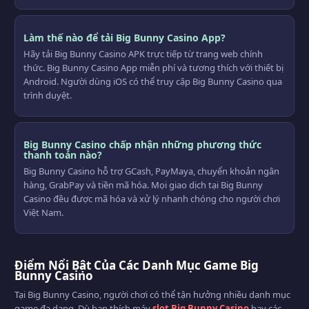
Làm thế nào để tải Big Bunny Casino App?
Hãy tải Big Bunny Casino APK trực tiếp từ trang web chính
thức. Big Bunny Casino App miễn phí và tương thích với thiết bị
Android. Người dùng iOS có thể truy cập Big Bunny Casino qua
trình duyệt.
Big Bunny Casino chấp nhận những phương thức
thanh toán nào?
Big Bunny Casino hỗ trợ GCash, PayMaya, chuyển khoản ngân
hàng, GrabPay và tiền mã hóa. Mọi giao dịch tại Big Bunny
Casino đều được mã hóa và xử lý nhanh chóng cho người chơi
Việt Nam.
Điểm Nổi Bật Của Các Danh Mục Game Big
Bunny Casino
Tại Big Bunny Casino, người chơi có thể tận hưởng nhiều danh mục
game đa dạng. Dù bạn thích máy
slot Big Bunny Casino
hay các